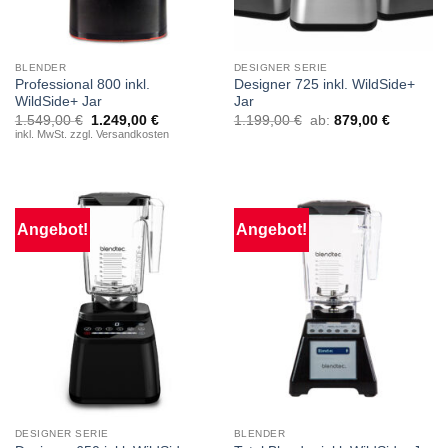
BLENDER
DESIGNER SERIE
Professional 800 inkl.
Designer 725 inkl. WildSide+
WildSide+ Jar
Jar
Ursprünglicher
Aktueller
1.549,00
€
1.249,00
€
1.199,00
€
ab:
879,00
€
Preis
Preis
inkl. MwSt. zzgl. Versandkosten
war:
ist:
1.549,00 €
1.249,00 €.
Angebot!
Angebot!
DESIGNER SERIE
BLENDER