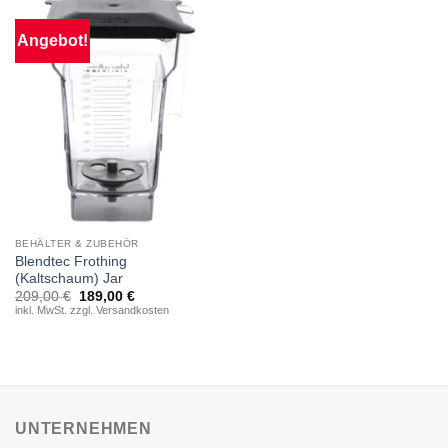
Angebot!
BEHÄLTER & ZUBEHÖR
Blendtec Frothing
(Kaltschaum) Jar
Ursprünglicher
Aktueller
209,00
€
189,00
€
Preis
Preis
inkl. MwSt. zzgl. Versandkosten
war:
ist:
209,00 €
189,00 €.
UNTERNEHMEN