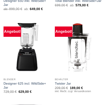
Designer 650 inkl. WildSide+
Total Blender inkl. WildSide+Jar
Jar
699,00
€
ab:
579,00
€
ab:
899,00
€
ab:
649,00
€
Angebot!
Angebot!
BLENDER
BEHÄLTER
Designer 625 incl. WildSide+
Twister Jar
Jar
Ursprünglicher
Aktueller
209,00
€
189,00
€
Preis
Preis
inkl. MwSt. zzgl. Versandkosten
729,00
€
629,00
€
war:
ist:
209,00 €
189,00 €.