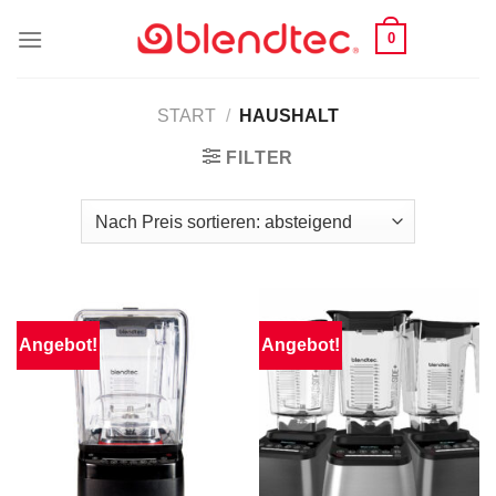
Skip
0
to
content
START
/
HAUSHALT
FILTER
Angebot!
Angebot!