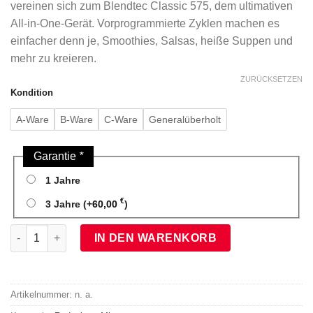
vereinen sich zum Blendtec Classic 575, dem ultimativen
All-in-One-Gerät. Vorprogrammierte Zyklen machen es
einfacher denn je, Smoothies, Salsas, heiße Suppen und
mehr zu kreieren.
ZURÜCKSETZEN
Kondition
A-Ware
B-Ware
C-Ware
Generalüberholt
Garantie
*
1 Jahre
€
3 Jahre
(+
60,00
)
Classic 575 inkl. FourSide Jar (Reduzierte Ware) Menge
IN DEN WARENKORB
Artikelnummer:
n. a.