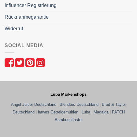
Influencer Registrierung
Rücknahmegarantie
Widerruf
SOCIAL MEDIA
Luba Markenshops
Angel Juicer Deutschland
|
Blendtec Deutschland
|
Brod & Taylor
Deutschland
|
hawos Getreidemühlen
|
Luba
|
Madalga
|
PATCH
Bambuspflaster