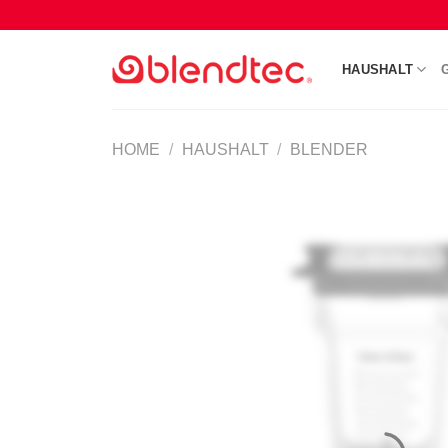
Skip
to
content
HAUSHALT
HOME
/
HAUSHALT
/
BLENDER