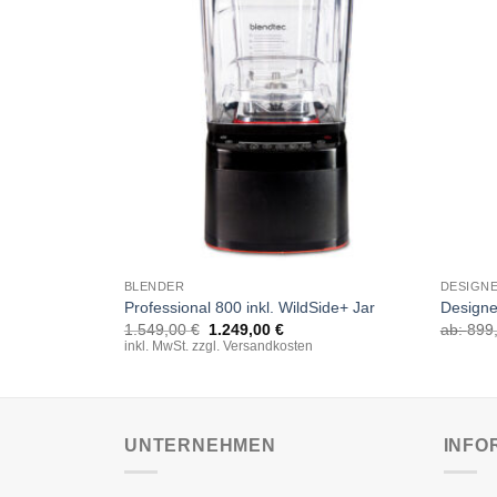
BLENDER
DESIGNE
Professional 800 inkl. WildSide+ Jar
Designe
Original
Current
1.549,00
€
1.249,00
€
ab:
899
price
price
inkl. MwSt. zzgl. Versandkosten
was:
is:
1.549,00 €.
1.249,00 €.
UNTERNEHMEN
INFO