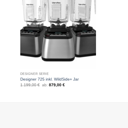
DESIGNER SERIE
BLENDER
Designer 725 inkl. WildSide+ Jar
Designer 625 i
1.199,00
€
ab:
879,00
€
729,00
€
629