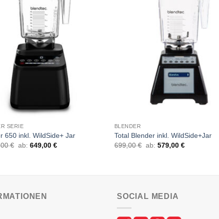
R SERIE
BLENDER
r 650 inkl. WildSide+ Jar
Total Blender inkl. WildSide+Jar
,00
€
ab:
649,00
€
699,00
€
ab:
579,00
€
RMATIONEN
SOCIAL MEDIA