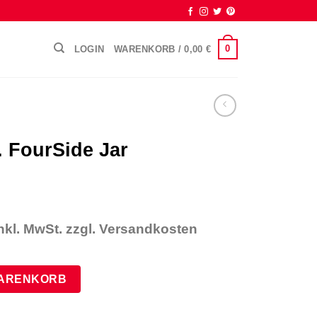
0
LOGIN
WARENKORB /
0,00
€
. FourSide Jar
urrent
nkl. MwSt. zzgl. Versandkosten
rice
s:
quantity
99,00 €.
WARENKORB