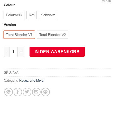
CLEAR
Colour
Polarweiß
Rot
Schwarz
Version
Total Blender V1
Total Blender V2
Total Blender Original inkl. WildSide+ Jar (Generalüberholt) qua
IN DEN WARENKORB
SKU:
N/A
Category:
Reduzierte-Mixer