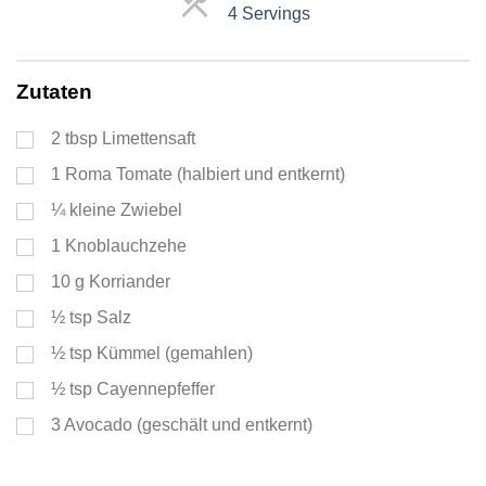
4 Servings
Servings
Zutaten
2
tbsp
Limettensaft
1
Roma Tomate (halbiert und entkernt)
¼
kleine Zwiebel
1
Knoblauchzehe
10
g
Korriander
½
tsp
Salz
½
tsp
Kümmel (gemahlen)
½
tsp
Cayennepfeffer
3
Avocado (geschält und entkernt)