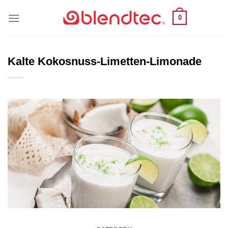
Skip
0
to
content
Kalte Kokosnuss-Limetten-Limonade