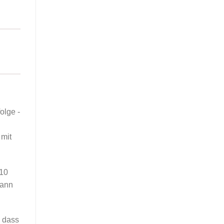
olge -
 mit
 10
dann
o dass