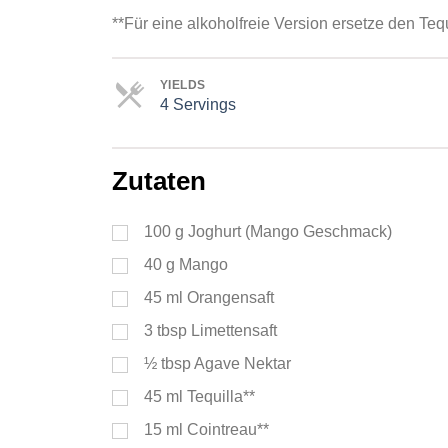
**Für eine alkoholfreie Version ersetze den Te
YIELDS
4 Servings
Servings
Zutaten
100
g
Joghurt (Mango Geschmack)
40
g
Mango
45
ml
Orangensaft
3
tbsp
Limettensaft
½
tbsp
Agave Nektar
45
ml
Tequilla**
15
ml
Cointreau**