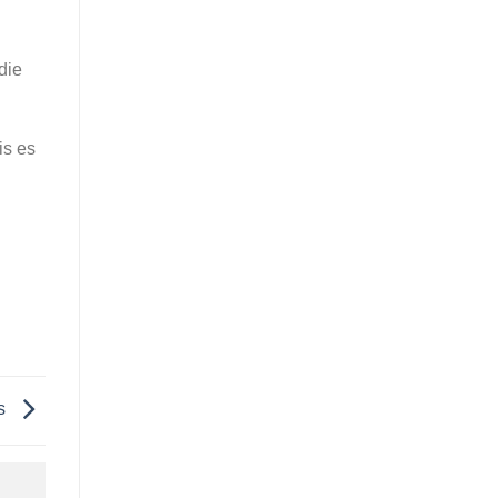
die
is es
is