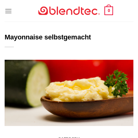
Skip
0
to
content
Mayonnaise selbstgemacht