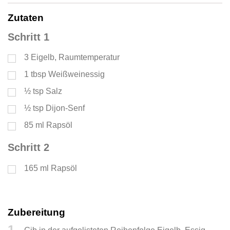
Zutaten
Schritt 1
3
Eigelb, Raumtemperatur
1
tbsp
Weißweinessig
½
tsp
Salz
½
tsp
Dijon-Senf
85
ml
Rapsöl
Schritt 2
165
ml
Rapsöl
Zubereitung
1