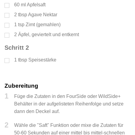
60
ml
Apfelsaft
2
tbsp
Agave Nektar
1
tsp
Zimt (gemahlen)
2
Äpfel, geviertelt und entkernt
Schritt 2
1
tbsp
Speisestärke
Zubereitung
1
Füge die Zutaten in den FourSide oder WildSide+
Behälter in der aufgelisteten Reihenfolge und setze
dann den Deckel auf.
2
Wähle die "Saft" Funktion oder mixe die Zutaten für
50-60 Sekunden auf einer mittel bis mittel-schnellen