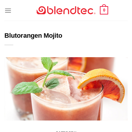
Skip
0
to
content
Blutorangen Mojito