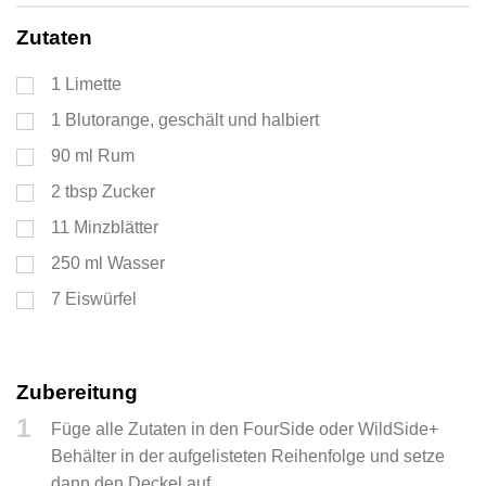
Zutaten
1
Limette
1
Blutorange, geschält und halbiert
90
ml
Rum
2
tbsp
Zucker
11
Minzblätter
250
ml
Wasser
7
Eiswürfel
Zubereitung
1
Füge alle Zutaten in den FourSide oder WildSide+
Behälter in der aufgelisteten Reihenfolge und setze
dann den Deckel auf.