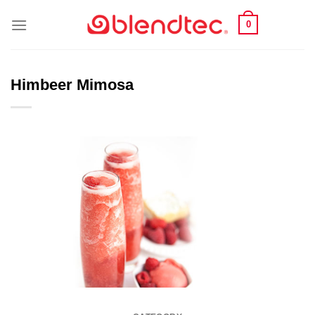
Skip
0
to
content
Himbeer Mimosa