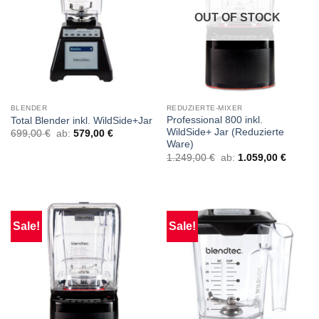
OUT OF STOCK
BLENDER
REDUZIERTE-MIXER
Professional 800 inkl.
Total Blender inkl. WildSide+Jar
WildSide+ Jar (Reduzierte
699,00
€
ab:
579,00
€
Ware)
1.249,00
€
ab:
1.059,00
€
Sale!
Sale!