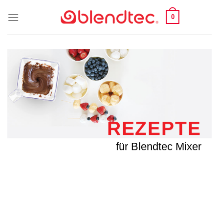
Skip
0
to
content
REZEPTE
für Blendtec Mixer