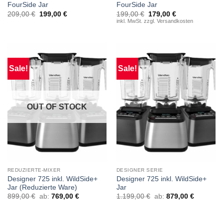
FourSide Jar
FourSide Jar
Original
Current
209,00
€
199,00
€
199,00
€
179,00
€
price
price
inkl. MwSt. zzgl. Versandkosten
was:
is:
199,00 €.
179,00 €.
Sale!
Sale!
OUT OF STOCK
REDUZIERTE-MIXER
DESIGNER SERIE
Designer 725 inkl. WildSide+
Designer 725 inkl. WildSide+
Jar (Reduzierte Ware)
Jar
899,00
€
ab:
769,00
€
1.199,00
€
ab:
879,00
€