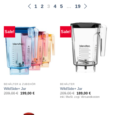
1
2
3
4
5
…
19
Sale!
Sale!
BEHÄLTER & ZUBEHÖR
BEHÄLTER
WildSide+ Jar
WildSide+ Jar
Original
Current
209,00
€
199,00
€
209,00
€
189,00
€
price
price
inkl. MwSt. zzgl. Versandkosten
was:
is:
209,00 €.
189,00 €.