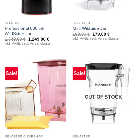
BLENDER
BEHÄLTER
Professional 800 inkl.
Mini WildSide Jar
WildSide+ Jar
Original
Current
199,00
€
179,00
€
price
price
inkl. MwSt. zzgl. Versandkosten
Original
Current
1.549,00
€
1.249,00
€
was:
is:
price
price
inkl. MwSt. zzgl. Versandkosten
199,00 €.
179,00 €.
was:
is:
1.549,00 €.
1.249,00 €.
Sale!
Sale!
OUT OF STOCK
BEHÄLTER & ZUBEHÖR
BEHÄLTER