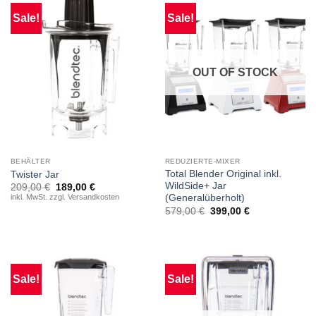
Sale!
Sale!
OUT OF STOCK
BEHÄLTER
REDUZIERTE-MIXER
Total Blender Original inkl.
Twister Jar
WildSide+ Jar
Original
Current
209,00
€
189,00
€
price
price
inkl. MwSt. zzgl. Versandkosten
(Generalüberholt)
was:
is:
579,00
€
399,00
€
209,00 €.
189,00 €.
Sale!
Sale!