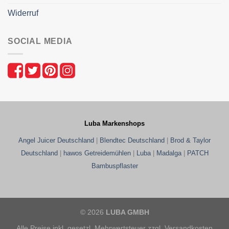
Widerruf
SOCIAL MEDIA
Luba Markenshops
Angel Juicer Deutschland
|
Blendtec Deutschland
|
Brod & Taylor
Deutschland
|
hawos Getreidemühlen
|
Luba
|
Madalga
|
PATCH
Bambuspflaster
© 2026
LUBA GMBH
Alle Preise inkl. gesetzl. Mehrwertsteuer zzgl. Versandkosten