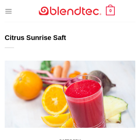
Skip
0
to
content
Citrus Sunrise Saft