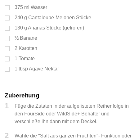
375
ml
Wasser
240
g
Cantaloupe-Melonen Stücke
130
g
Ananas Stücke (gefroren)
½
Banane
2
Karotten
1
Tomate
1
tbsp
Agave Nektar
Zubereitung
1
Füge die Zutaten in der aufgelisteten Reihenfolge in
den FourSide oder WildSide+ Behälter und
verschließe ihn dann mit dem Deckel.
2
Wähle die "Saft aus ganzen Früchten"- Funktion oder