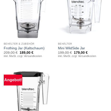
BEHÄLTER & ZUBEHÖR
BEHÄLTER
Frothing Jar (Kaltschaum)
Mini WildSide Jar
Ursprünglicher
Aktueller
Ursprünglicher
Aktueller
209,00
€
189,00
€
199,00
€
179,00
€
Preis
Preis
Preis
Preis
inkl. MwSt. zzgl. Versandkosten
inkl. MwSt. zzgl. Versandkosten
war:
ist:
war:
ist:
209,00 €
189,00 €.
199,00 €
179,00 €.
Angebot!