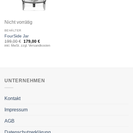
Nicht vorrätig
BEHÄLTER
FourSide Jar
Ursprünglicher
Aktueller
199,00
€
179,00
€
Preis
Preis
inkl. MwSt. zzgl. Versandkosten
war:
ist:
199,00 €
179,00 €.
UNTERNEHMEN
Kontakt
Impressum
AGB
Datenschutzerklärung