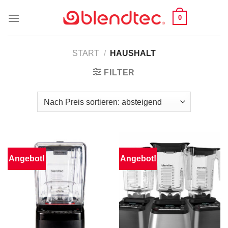
Zum
0
Inhalt
springen
START
/
HAUSHALT
FILTER
Angebot!
Angebot!