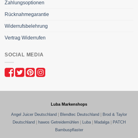
Zahlungsoptionen
Rücknahmegarantie
Widerrufsbelehrung
Vertrag Widerrufen
SOCIAL MEDIA
Luba Markenshops
Angel Juicer Deutschland
|
Blendtec Deutschland
|
Brod & Taylor
Deutschland
|
hawos Getreidemühlen
|
Luba
|
Madalga
|
PATCH
Bambuspflaster