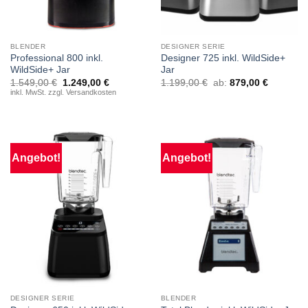
BLENDER
DESIGNER SERIE
Professional 800 inkl.
Designer 725 inkl. WildSide+
WildSide+ Jar
Jar
Ursprünglicher
Aktueller
1.549,00
€
1.249,00
€
1.199,00
€
ab:
879,00
€
Preis
Preis
inkl. MwSt. zzgl. Versandkosten
war:
ist:
1.549,00 €
1.249,00 €.
Angebot!
Angebot!
DESIGNER SERIE
BLENDER