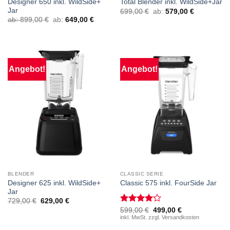
Designer 650 inkl. WildSide+
Total Blender inkl. WildSide+Jar
Jar
699,00
€
ab:
579,00
€
ab:
899,00
€
ab:
649,00
€
Angebot!
Angebot!
BLENDER
CLASSIC SERIE
Designer 625 inkl. WildSide+
Classic 575 inkl. FourSide Jar
Jar
729,00
€
629,00
€
Bewertet
Ursprünglicher
Aktueller
599,00
€
499,00
€
Preis
Preis
mit
inkl. MwSt. zzgl. Versandkosten
4
war:
ist:
von 5
599,00 €
499,00 €.