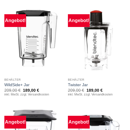
Angebot!
Angebot!
BEHÄLTER
BEHÄLTER
WildSide+ Jar
Twister Jar
Ursprünglicher
Aktueller
Ursprünglicher
Aktueller
209,00
€
189,00
€
209,00
€
189,00
€
Preis
Preis
Preis
Preis
inkl. MwSt. zzgl. Versandkosten
inkl. MwSt. zzgl. Versandkosten
war:
ist:
war:
ist:
209,00 €
189,00 €.
209,00 €
189,00 €.
Angebot!
Angebot!