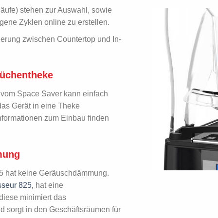
läufe) stehen zur Auswahl, sowie
igene Zyklen online zu erstellen.
ierung zwischen Countertop und In-
Küchentheke
 vom Space Saver kann einfach
das Gerät in eine Theke
nformationen zum Einbau finden
mung
25 hat keine Geräuschdämmung.
sseur 825
‚ hat eine
diese minimiert das
d sorgt in den Geschäftsräumen für