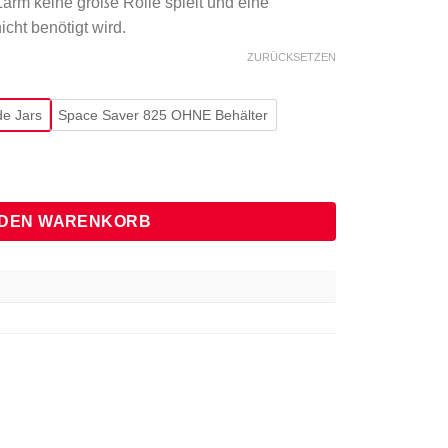
Lärm keine große Rolle spielt und eine
cht benötigt wird.
ZURÜCKSETZEN
de Jars
Space Saver 825 OHNE Behälter
 DEN WARENKORB