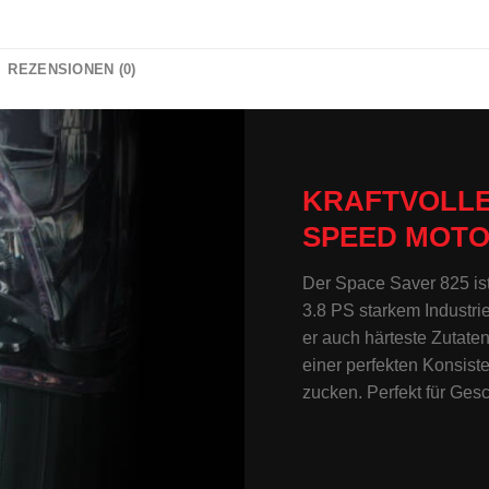
REZENSIONEN (0)
KRAFTVOLLE
SPEED MOT
Der Space Saver 825 ist 
3.8 PS starkem Industri
er auch härteste Zutate
einer perfekten Konsist
zucken. Perfekt für Ge