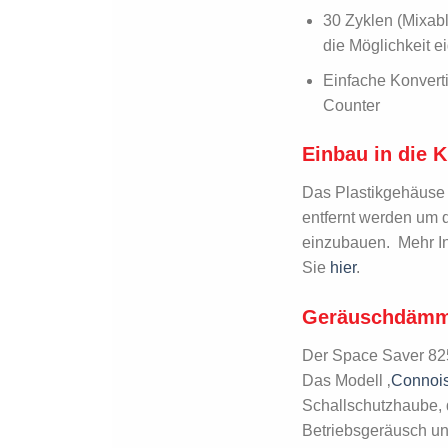
30 Zyklen (Mixab
die Möglichkeit e
Einfache Konvert
Counter
Einbau in die 
Das Plastikgehäuse
entfernt werden um 
einzubauen. Mehr I
Sie
hier
.
Geräuschdäm
Der Space Saver 8
Das Modell ‚
Connoi
Schallschutzhaube, 
Betriebsgeräusch un