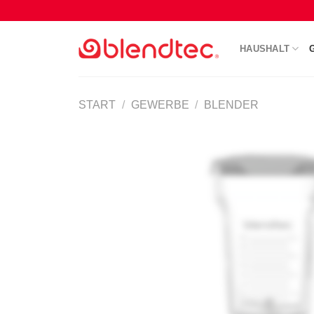
Zum
Inhalt
springen
HAUSHALT
START
/
GEWERBE
/
BLENDER