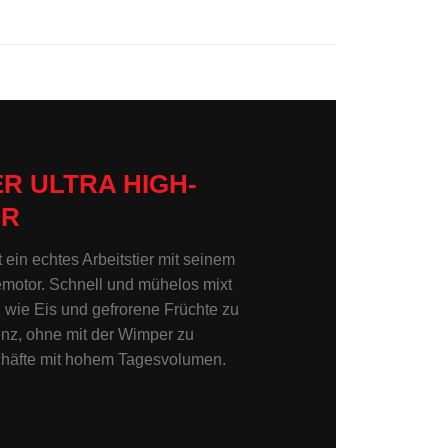
R ULTRA HIGH-
OR
ein echtes Arbeitstier mit seinem
emotor. Schnell und mühelos mixt
n wie Eis und gefrorene Früchte zu
enz, ohne mit der Wimper zu
schäfte mit hohem Tagesvolumen.