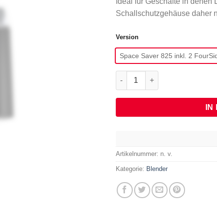
Ideal für Geschäfte in denen 
Schallschutzgehäuse daher ni
Version
Space Saver 825 inkl. 2 FourSi
Space Saver 825 Menge
IN
Artikelnummer:
n. v.
Kategorie:
Blender