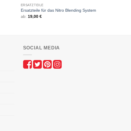
ERSATZTEILE
ERSATZTEILE
Ersatzdeckel 
Ersatzteile für das Nitro Blending System
Behälter
ab:
19,00
€
ab:
8,90
€
SOCIAL MEDIA