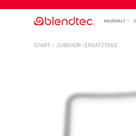
Zum
Inhalt
springen
HAUSHALT
START
/
ZUBEHÖR / ERSATZTEILE