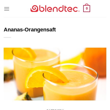
Skip
0
to
content
Ananas-Orangensaft