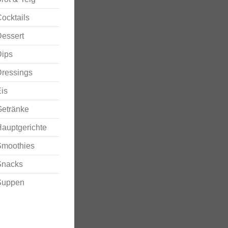
ocktails
essert
Dips
ressings
is
Getränke
auptgerichte
Smoothies
Snacks
Suppen