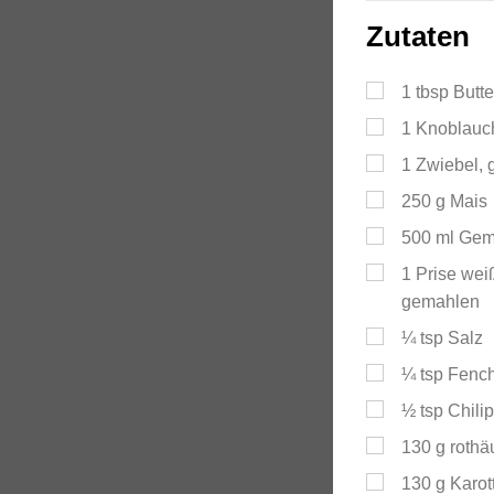
Zutaten
1
tbsp
Butte
1
Knoblauc
1
Zwiebel, 
250
g
Mais
500
ml
Gem
1
Prise weiß
gemahlen
¼
tsp
Salz
¼
tsp
Fenc
½
tsp
Chilip
130
g
rothä
130
g
Karot