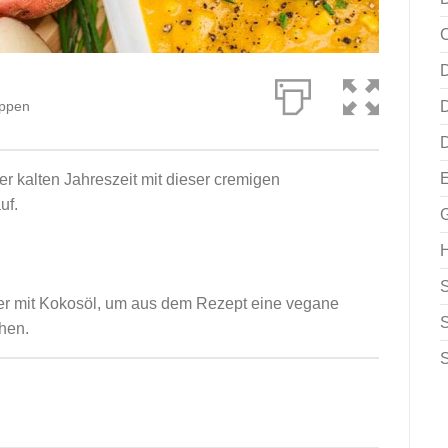
C
D
ppen
D
E
r kalten Jahreszeit mit dieser cremigen
uf.
H
ter mit Kokosöl, um aus dem Rezept eine vegane
hen.