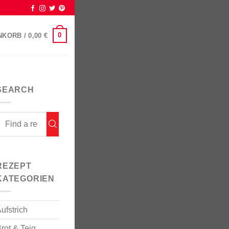
0
NKORB /
0,00
€
SEARCH
REZEPT
KATEGORIEN
ufstrich
rot & Teig