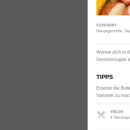
CATEGORY
Hauptgerichte
,
Su
Wärme dich in de
Gemüsesuppe a
TIPPS
Ersetze die But
Variante zu mac
YIELDS
4 Servings
Servings