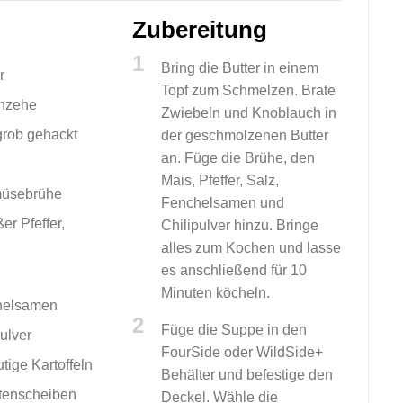
Zubereitung
1
Bring die Butter in einem
r
Topf zum Schmelzen. Brate
hzehe
Zwiebeln und Knoblauch in
grob gehackt
der geschmolzenen Butter
an. Füge die Brühe, den
Mais, Pfeffer, Salz,
üsebrühe
Fenchelsamen und
er Pfeffer,
Chilipulver hinzu. Bringe
alles zum Kochen und lasse
es anschließend für 10
Minuten köcheln.
helsamen
2
Füge die Suppe in den
ulver
FourSide oder WildSide+
utige Kartoffeln
Behälter und befestige den
tenscheiben
Deckel. Wähle die