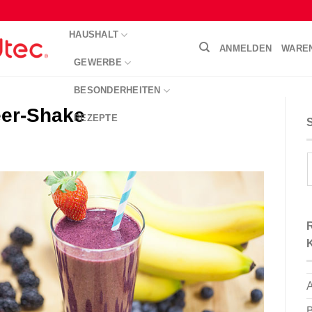
HAUSHALT
ANMELDEN
WARE
GEWERBE
BESONDERHEITEN
eer-Shake
REZEPTE
A
B