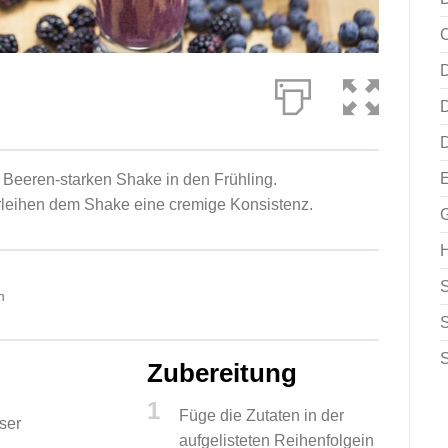
C
D
D
E
m Beeren-starken Shake in den Frühling.
leihen dem Shake eine cremige Konsistenz.
H
n
Zubereitung
1
Füge die Zutaten in der
ser
aufgelisteten Reihenfolgein