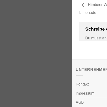
Himbeer-W
Limonade
Schreibe
Du musst
an
UNTERNEHME
Kontakt
Impressum
AGB