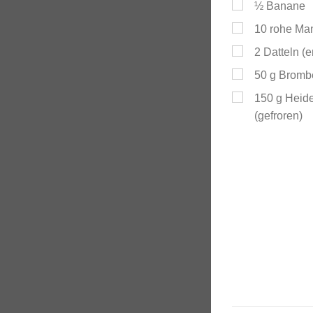
½
Banane
10
rohe Ma
2
Datteln (e
50
g
Brombe
150
g
Heid
(gefroren)