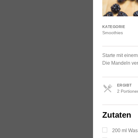
KATEGORIE
Smoothies
Starte mit eine
Die Mandeln ver
ERGIBT
2 Portione
Portionen
Zutaten
200
ml
Was