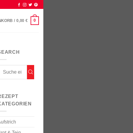
0
NKORB /
0,00
€
SEARCH
REZEPT
KATEGORIEN
ufstrich
rot & Teig