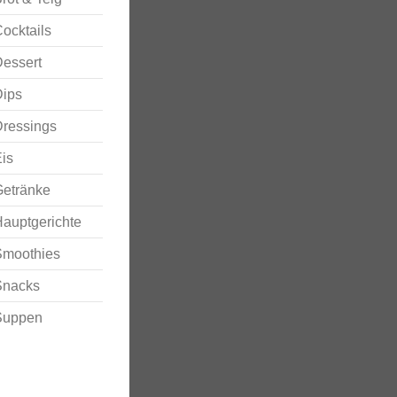
ocktails
essert
Dips
ressings
is
Getränke
auptgerichte
Smoothies
Snacks
Suppen