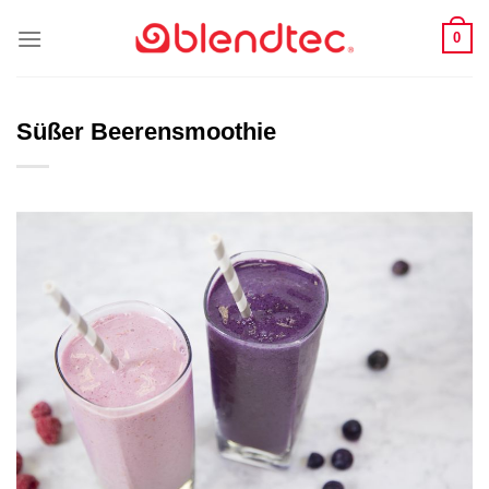
Zum
0
Inhalt
springen
Süßer Beerensmoothie