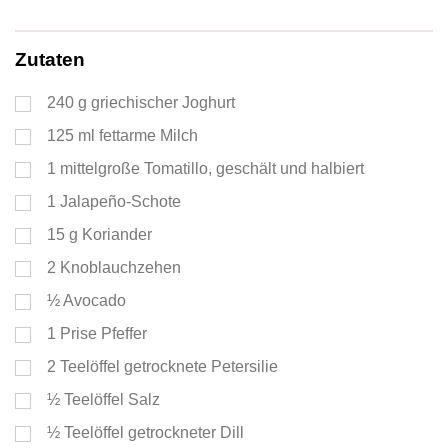
Portionen
Zutaten
240
g
griechischer Joghurt
125
ml
fettarme Milch
1
mittelgroße Tomatillo, geschält und halbiert
1
Jalapeño-Schote
15
g
Koriander
2
Knoblauchzehen
½
Avocado
1
Prise Pfeffer
2
Teelöffel
getrocknete Petersilie
½
Teelöffel
Salz
½
Teelöffel
getrockneter Dill