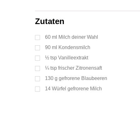
Servings
Zutaten
60
ml
Milch deiner Wahl
90
ml
Kondensmilch
½
tsp
Vanilleextrakt
¼
tsp
frischer Zitronensaft
130
g
gefrorene Blaubeeren
14
Würfel gefrorene Milch