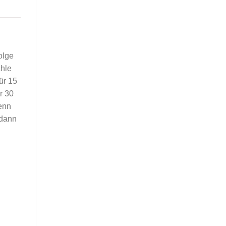
olge
ähle
ür 15
r 30
enn
 dann