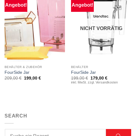
Angebot!
Angebot!
NICHT VORRÄTIG
BEHÄLTER & ZUBEHÖR
BEHÄLTER
FourSide Jar
FourSide Jar
Ursprünglicher
Aktueller
209,00
€
199,00
€
199,00
€
179,00
€
Preis
Preis
inkl. MwSt. zzgl. Versandkosten
war:
ist:
199,00 €
179,00 €.
SEARCH