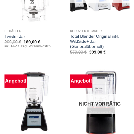
BEHÄLTER
REDUZIERTE-MIXER
Total Blender Original inkl.
Twister Jar
WildSide+ Jar
Ursprünglicher
Aktueller
209,00
€
189,00
€
Preis
Preis
inkl. MwSt. zzgl. Versandkosten
(Generalüberholt)
war:
ist:
579,00
€
399,00
€
209,00 €
189,00 €.
Angebot!
Angebot!
NICHT VORRÄTIG