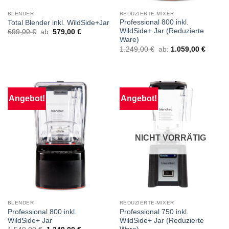
BLENDER
REDUZIERTE-MIXER
Professional 800 inkl.
Total Blender inkl. WildSide+Jar
WildSide+ Jar (Reduzierte
699,00
€
ab:
579,00
€
Ware)
1.249,00
€
ab:
1.059,00
€
Angebot!
Angebot!
NICHT VORRÄTIG
BLENDER
REDUZIERTE-MIXER
Professional 800 inkl.
Professional 750 inkl.
WildSide+ Jar
WildSide+ Jar (Reduzierte