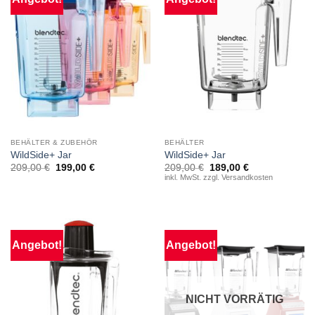
BEHÄLTER & ZUBEHÖR
BEHÄLTER
WildSide+ Jar
WildSide+ Jar
Ursprünglicher
Aktueller
209,00
€
199,00
€
209,00
€
189,00
€
Preis
Preis
inkl. MwSt. zzgl. Versandkosten
war:
ist:
209,00 €
189,00 €.
Angebot!
Angebot!
NICHT VORRÄTIG