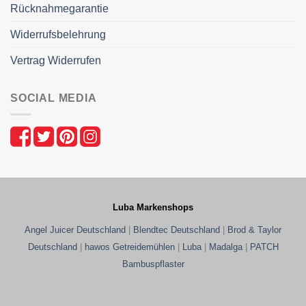
Rücknahmegarantie
Widerrufsbelehrung
Vertrag Widerrufen
SOCIAL MEDIA
Luba Markenshops
Angel Juicer Deutschland
|
Blendtec Deutschland
|
Brod & Taylor
Deutschland
|
hawos Getreidemühlen
|
Luba
|
Madalga
|
PATCH
Bambuspflaster