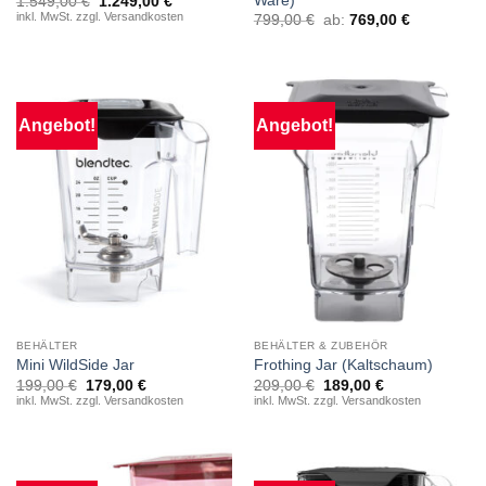
Ware)
Ursprünglicher
Aktueller
1.549,00
€
1.249,00
€
Preis
Preis
inkl. MwSt. zzgl. Versandkosten
799,00
€
ab:
769,00
€
war:
ist:
1.549,00 €
1.249,00 €.
Angebot!
Angebot!
BEHÄLTER
BEHÄLTER & ZUBEHÖR
Mini WildSide Jar
Frothing Jar (Kaltschaum)
Ursprünglicher
Aktueller
Ursprünglicher
Aktueller
199,00
€
179,00
€
209,00
€
189,00
€
Preis
Preis
Preis
Preis
inkl. MwSt. zzgl. Versandkosten
inkl. MwSt. zzgl. Versandkosten
war:
ist:
war:
ist:
199,00 €
179,00 €.
209,00 €
189,00 €.